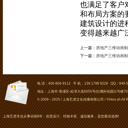
也满足了客户
和布局方案的
建筑设计的进
变得越来越广
上一篇：
房地产三维动画制
下一篇：
房地产三维动画制
电 话：400-804-9112 手 机：139 1798 9226 QQ：849 5
地址：上海市-青浦区-崧泽大道6055号(红隅科创园)1号楼701～
© 2009～2025 / 上海艺虎文化传播有限公司 / YiHoo.sh All Rig
上海艺虎专业从事动画8年，创意设计、经验丰富、诚信服务，是您最佳选择!