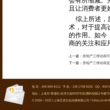
会有所缩减。
且让消费者更
综上所述，
术，对于提高
的作用。如今
商的关注和应
上一篇：
房地产三维动画可
下一篇：
房地产三维动画是
电 话：400-804-9112 手 机：139 1798 9226 QQ：849 5
地址：上海市-青浦区-崧泽大道6055号(红隅科创园)1号楼701～
© 2009～2025 / 上海艺虎文化传播有限公司 / YiHoo.sh All Rig