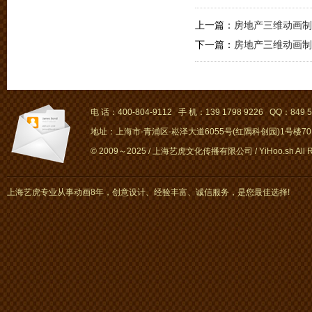
上一篇：
房地产三维动画制
下一篇：
房地产三维动画制
电 话：400-804-9112 手 机：139 1798 9226 QQ：849 5
地址：上海市-青浦区-崧泽大道6055号(红隅科创园)1号楼701～
© 2009～2025 / 上海艺虎文化传播有限公司 / YiHoo.sh All Rig
上海艺虎专业从事动画8年，创意设计、经验丰富、诚信服务，是您最佳选择!