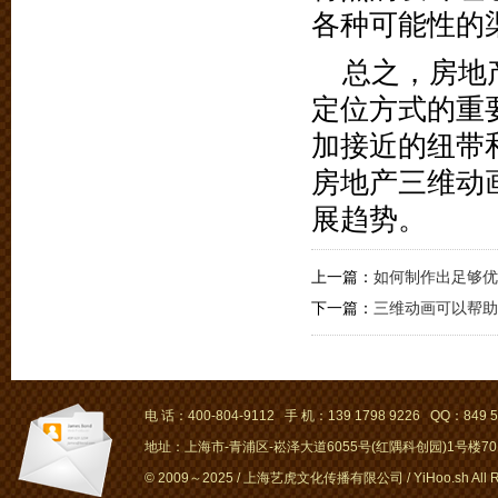
各种可能性的
总之，房地
定位方式的重
加接近的纽带
房地产三维动
展趋势。
上一篇：
如何制作出足够优
下一篇：
三维动画可以帮助
电 话：400-804-9112 手 机：139 1798 9226 QQ：849 5
地址：上海市-青浦区-崧泽大道6055号(红隅科创园)1号楼701～
© 2009～2025 / 上海艺虎文化传播有限公司 / YiHoo.sh All Rig