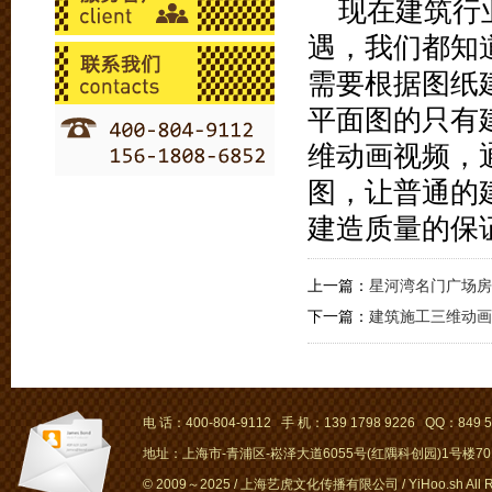
现在建筑行
遇，我们都知
需要根据图纸
平面图的只有
维动画视频，
图，让普通的
建造质量的保
上一篇：
星河湾名门广场房
下一篇：
建筑施工三维动画
电 话：400-804-9112 手 机：139 1798 9226 QQ：849 5
地址：上海市-青浦区-崧泽大道6055号(红隅科创园)1号楼701～
© 2009～2025 / 上海艺虎文化传播有限公司 / YiHoo.sh All Rig