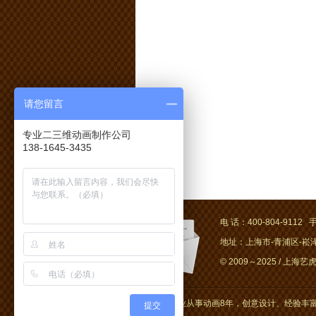
请您留言
专业二三维动画制作公司
138-1645-3435
电 话：400-804-9112 手
地址：上海市-青浦区-崧泽大
© 2009～2025 / 上海艺虎文
上海艺虎专业从事动画8年，创意设计、经验丰富
提交