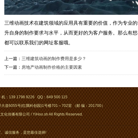
三维动画技术在建筑领域的应用具有重要的价值，作为专业的
升自身的制作要求与水平，从而更好的为客户服务。那么有想
都可以联系我们的网址客服哦。
上一篇：
三维建筑动画的制作费用是多少？
下一篇：
房地产动画制作价格的主要因素
 机：139 1798 9226 QQ：849 500 115
道6055号(红隅科创园)1号楼701～702室 （邮 编：201700）
化传播有限公司 / YiHoo.sh All Rights Reserved.
、诚信服务，是您最佳选择!