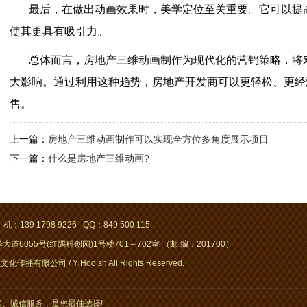
最后，在做出动画效果时，美学定位至关重要。它可以提
使其更具有吸引力。
总体而言，房地产三维动画制作为现代化的营销策略，将
大影响。通过利用这种趋势，房地产开发商可以更轻松、更经
售。
上一篇：
房地产三维动画制作可以实现全方位多角度展示项目
下一篇：
什么是房地产三维动画?
 机：139 1798 9226 QQ：849 500 115
道6055号(红隅科创园)1号楼701～702室 （邮 编：201700）
化传播有限公司 / YiHoo.sh All Rights Reserved.
、诚信服务，是您最佳选择!