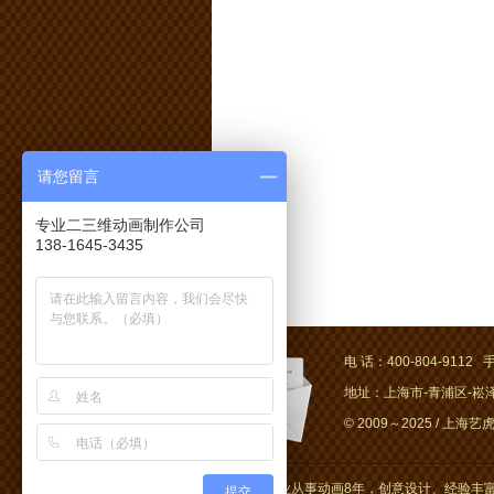
请您留言
专业二三维动画制作公司
138-1645-3435
电 话：400-804-9112 手
地址：上海市-青浦区-崧泽大
© 2009～2025 / 上海艺虎文
上海艺虎专业从事动画8年，创意设计、经验丰富
提交