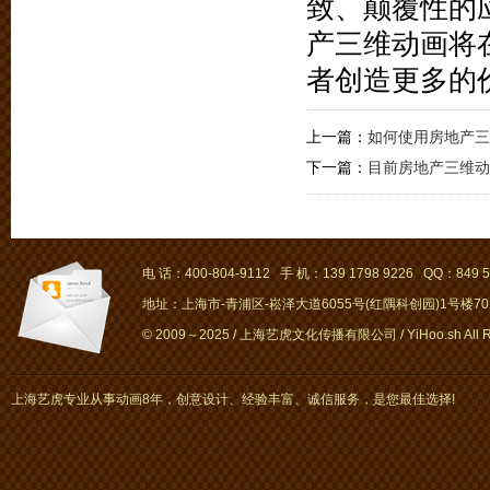
致、颠覆性的
产三维动画将
者创造更多的
上一篇：
如何使用房地产三
下一篇：
目前房地产三维动
电 话：400-804-9112 手 机：139 1798 9226 QQ：849 5
地址：上海市-青浦区-崧泽大道6055号(红隅科创园)1号楼701～
© 2009～2025 / 上海艺虎文化传播有限公司 / YiHoo.sh All Rig
上海艺虎专业从事动画8年，创意设计、经验丰富、诚信服务，是您最佳选择!