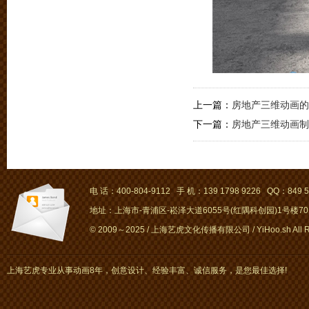
上一篇：
房地产三维动画的
下一篇：
房地产三维动画制
电 话：400-804-9112 手 机：139 1798 9226 QQ：849 5
地址：上海市-青浦区-崧泽大道6055号(红隅科创园)1号楼701～
© 2009～2025 / 上海艺虎文化传播有限公司 / YiHoo.sh All Rig
上海艺虎专业从事动画8年，创意设计、经验丰富、诚信服务，是您最佳选择!