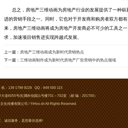
总之，房地产三维动画为房地产行业的发展提供了一种崭
进的营销手段之一。同时，它也对于开发商和购房者双方都有
来，房地产三维动画将成为房地产开发商必不可少的工具之一
求，加速项目销售进实现跨越式发展。
上一篇：
房地产三维动画成为新时代营销热点
下一篇：
三维动画制作成为新时代房地产广告营销中的热点领域
 机：139 1798 9226 QQ：849 500 115
道6055号(红隅科创园)1号楼701～702室 （邮 编：201700）
化传播有限公司 / YiHoo.sh All Rights Reserved.
、诚信服务，是您最佳选择!