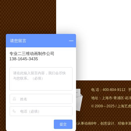
请您留言
专业二三维动画制作公司
138-1645-3435
电 话：400-804-9112 手
地址：上海市-青浦区-崧泽大
© 2009～2025 / 上海艺虎文
上海艺虎专业从事动画8年，创意设计、经验丰富
提交