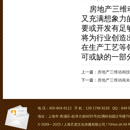
房地产三维
又充满想象力
要或开发有足
将为行业创造
在生产工艺等
可或缺的一部
上一篇：
房地产三维动画技
下一篇：
房地产三维动画未
电 话：400-804-9112 手 机：139 1798 9226 QQ：849 5
地址：上海市-青浦区-崧泽大道6055号(红隅科创园)1号楼701～
© 2009～2025 / 上海艺虎文化传播有限公司 / YiHoo.sh All Rig