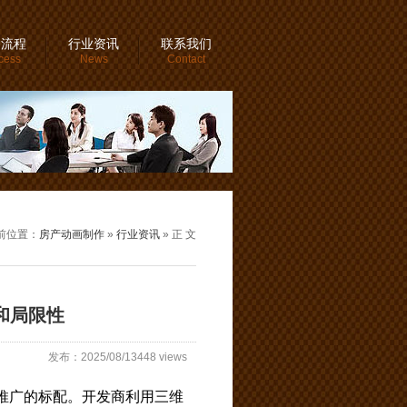
务流程
行业资讯
联系我们
cess
News
Contact
前位置：
房产动画制作
»
行业资讯
» 正 文
和局限性
发布：2025/08/13448 views
推广的标配。开发商利用三维