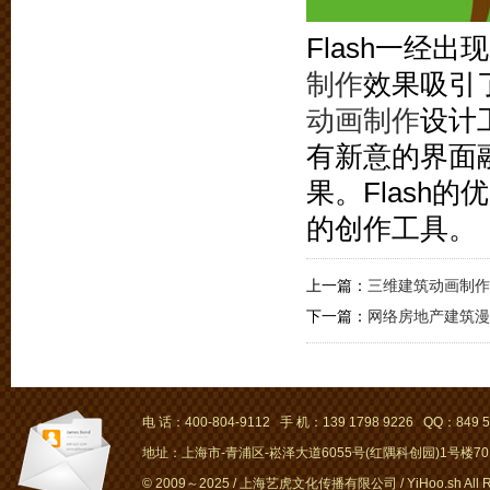
Flash一经
制作
效果吸引
动画制作
设计
有新意的界面
果。Flash
的创作工具。
上一篇：
三维建筑动画制作
下一篇：
网络房地产建筑漫
电 话：400-804-9112 手 机：139 1798 9226 QQ：849 5
地址：上海市-青浦区-崧泽大道6055号(红隅科创园)1号楼701～
© 2009～2025 / 上海艺虎文化传播有限公司 / YiHoo.sh All Rig