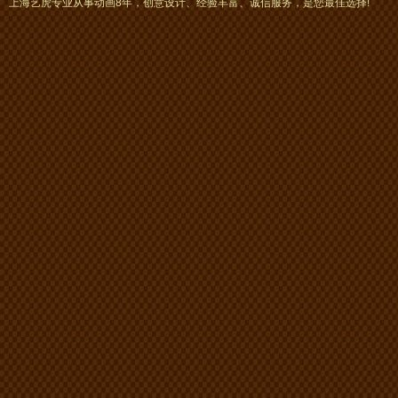
上海艺虎专业从事动画8年，创意设计、经验丰富、诚信服务，是您最佳选择!