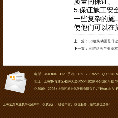
质量的保证。
5.保证施工
一些复杂的施
使他们可以在
上一篇：
3d建筑动画是什
下一篇：
三维动画产业基本
电 话：400-804-9112 手 机：139 1798 9226 QQ：849 5
地址：上海市-青浦区-崧泽大道6055号(红隅科创园)1号楼701～
© 2009～2025 / 上海艺虎文化传播有限公司 / YiHoo.sh All Rig
上海艺虎专业从事动画8年，创意设计、经验丰富、诚信服务，是您最佳选择!