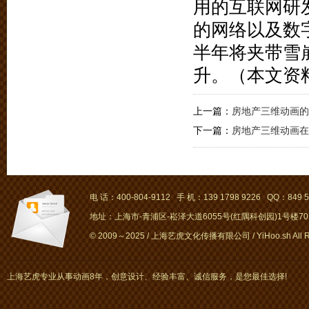
用的互联网研
的网络以及数
半年将夹带雪
升。（本文资
上一篇：
房地产三维动画的
下一篇：
房地产三维动画在
电 话：400-804-9112 手 机：139 1798 9226 QQ：849 5
地址：上海市-青浦区-崧泽大道6055号(红隅科创园)1号楼701～
© 2009～2025 / 上海艺虎文化传播有限公司 / YiHoo.sh All Rig
上海艺虎专业从事动画8年，创意设计、经验丰富、诚信服务，是您最佳选择!