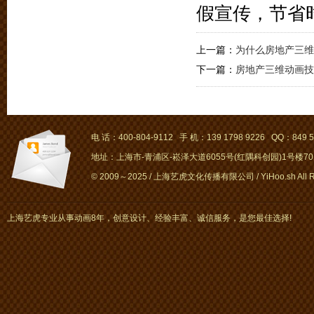
假宣传，节省
上一篇：
为什么房地产三维
下一篇：
房地产三维动画技
电 话：400-804-9112 手 机：139 1798 9226 QQ：849 5
地址：上海市-青浦区-崧泽大道6055号(红隅科创园)1号楼701～
© 2009～2025 / 上海艺虎文化传播有限公司 / YiHoo.sh All Rig
上海艺虎专业从事动画8年，创意设计、经验丰富、诚信服务，是您最佳选择!