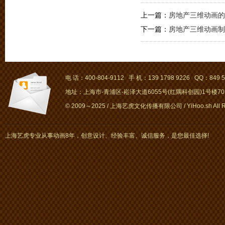
上一篇：
房地产三维动画的
下一篇：
房地产三维动画制
电 话：400-804-9112 手 机：139 1798 9226 QQ：849 5
地址：上海市-青浦区-崧泽大道6055号(红隅科创园)1号楼701～
© 2009～2025 / 上海艺虎文化传播有限公司 / YiHoo.sh All Rig
上海艺虎专业从事动画8年，创意设计、经验丰富、诚信服务，是您最佳选择!