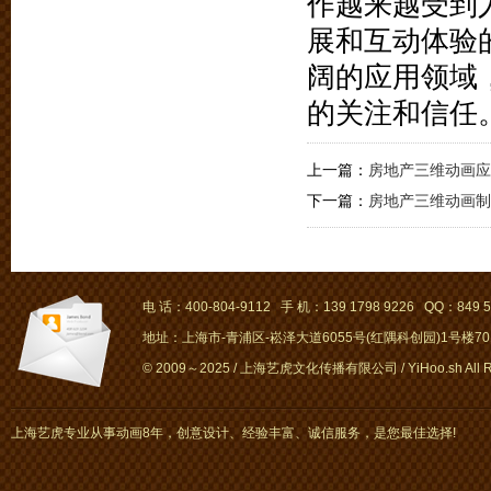
作越来越受到
展和互动体验
阔的应用领域
的关注和信任
上一篇：
房地产三维动画应
下一篇：
房地产三维动画制
电 话：400-804-9112 手 机：139 1798 9226 QQ：849 5
地址：上海市-青浦区-崧泽大道6055号(红隅科创园)1号楼701～
© 2009～2025 / 上海艺虎文化传播有限公司 / YiHoo.sh All Rig
上海艺虎专业从事动画8年，创意设计、经验丰富、诚信服务，是您最佳选择!