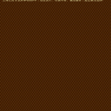
上海艺虎专业从事动画8年，创意设计、经验丰富、诚信服务，是您最佳选择!