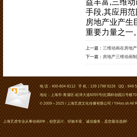
益丰富,三维
手段,其应用
房地产业产生
重要力量之一
上一篇：
三维动画在房地产
下一篇：
房地产三维动画制
电 话：400-804-9112 手 机：139 1798 9226 QQ：849 5
地址：上海市-青浦区-崧泽大道6055号(红隅科创园)1号楼701～
© 2009～2025 / 上海艺虎文化传播有限公司 / YiHoo.sh All Rig
上海艺虎专业从事动画8年，创意设计、经验丰富、诚信服务，是您最佳选择!