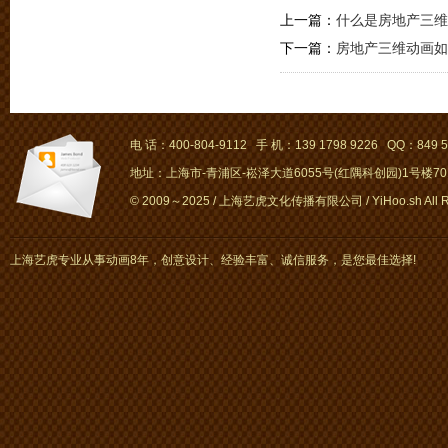
上一篇：
什么是房地产三维
下一篇：
房地产三维动画如
电 话：400-804-9112 手 机：139 1798 9226 QQ：849 5
地址：上海市-青浦区-崧泽大道6055号(红隅科创园)1号楼701～
© 2009～2025 / 上海艺虎文化传播有限公司 / YiHoo.sh All Rig
上海艺虎专业从事动画8年，创意设计、经验丰富、诚信服务，是您最佳选择!